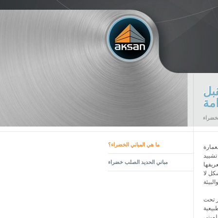
بل
امة
لخضراء
عمارة
ما هي المباني الخضراء؟
تشييد
عريفها
مباني الحديد الصلب خضراء
كل لا
ر تحت
طبيعية
المبنى