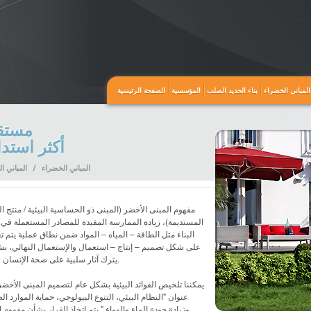
المباني الخضراء
بناء الحديد الصلب
المؤسسية
الصفحة الرئيسية
مستق
أكثر استد
المباني الخضراء
/
المباني ا
مفهوم المبنى الأخضر (المبنى ذو الحساسية البيئية / منتج ال
المستديمة)، زيادة الممارسة المفيدة للمصادر المستعملة في 
البناء مثل الطاقة – المياه – المواد ضمن نطاق عملية يتم ت
على شكل تصميم – إنتاج – استعمال والإستعمال النهائي، بش
يترك آثار سلبية على صحة الإنسان والبيئة.
يمكننا تلخيص الفوائد البيئية بشكل عام لتصميم المبنى الأخض
عنوان "النظام البيئي، التنوع البيولوجي، حماية الموارد ال
وزيادة جودة الماء والهواء." يتم اتخاذ القرار بشأن مفهوم 