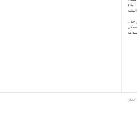
لبناء
 خلال
الممكن
آكشان