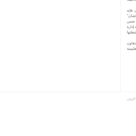
، فإنه
كشان"
ا ضمن
إدارة
تعاون
آكشان