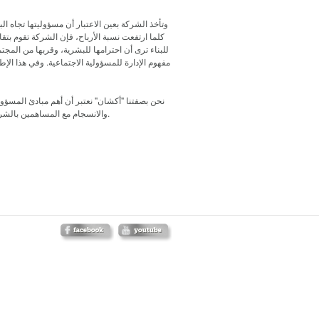
وتأخذ الشركة بعين الاعتبار أن مسؤوليتها تجاه البي
كلما ارتفعت نسبة الأرباح، فإن الشركة تقوم بت
للبناء ترى أن احترامها للبشرية، وقربها من المجت
مفهوم الإدارة للمسؤولية الاجتماعية. وفي هذا الإ
نحن بصفتنا "أكشان" نعتبر أن أهم مبادئ المسؤول
والانسجام مع المساهمين بالشركة، وموظفينا، وأصحاب المصالح، والمؤسسات العامة، والمجتمعات المدنية، والمؤسسات التعليمية.