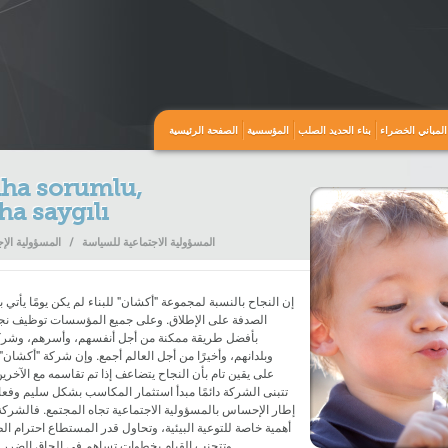
المباني الخضراء
بناء الحديد الصلب
المؤسسية
الصفحة الرئيسية
ha sorumlu,
ha saygılı
المسؤولية الاجتماعية للسياسة
/
المسؤولية الإجتماعية
إن النجاح بالنسبة لمجموعة "أكشان" للبناء لم يكن يومًا يأتي
الصدفة على الإطلاق. وعلى جميع المؤسسات توظيف نجا
بأفضل طريقة ممكنة من أجل أنفسهم، وأسرهم، وشرك
وبلدانهم، وأخيرًا من أجل العالم أجمع. وإن شركة "أكشان" 
على يقين تام بأن النجاح يتضاعف إذا تم تقاسمه مع الآخرين
تتبنى الشركة دائمًا مبدأ استثمار المكاسب بشكل سليم وفع
إطار الإحساس بالمسؤولية الاجتماعية تجاه المجتمع. فالشركة
أهمية خاصة للتوعية البيئية، وتحاول قدر المستطاع احترام الط
وتتجنب القيام بخطوات تساهم في إلحاق الضرر بالبيئة.