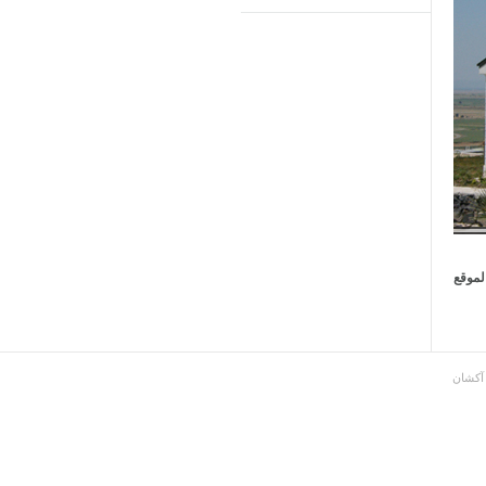
لموقع
آكشان