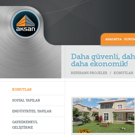
ANASAYFA
KURU
Daha güvenli, daha
daha ekonomik!
REFERANS PROJELER
/
KONUTLAR
KONUTLAR
SOSYAL YAPILAR
ENDÜSTRİYEL YAPILAR
GAYRİMENKUL
GELİŞTİRME