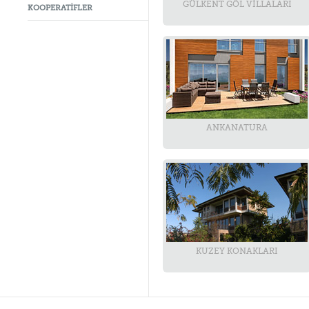
GÜLKENT GÖL VİLLALARI
KOOPERATİFLER
ANKANATURA
KUZEY KONAKLARI