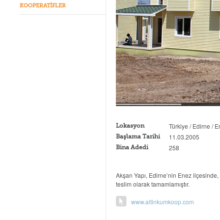
KOOPERATİFLER
Türkiye / Edirne / 
Lokasyon
11.03.2005
Başlama Tarihi
258
Bina Adedi
Akşan Yapı, Edirne’nin Enez ilçesinde, Tü
teslim olarak tamamlamıştır.
www.altinkumkoop.com