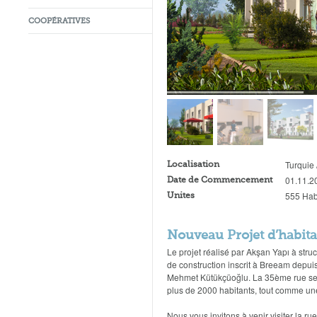
COOPÉRATIVES
Turquie 
Localisation
01.11.2
Date de Commencement
555 Habi
Unites
Nouveau Projet d’habit
Le projet réalisé par Akşan Yapı à struc
de construction inscrit à Breeam depuis
Mehmet Kütükçüoğlu. La 35ème rue se co
plus de 2000 habitants, tout comme une
Nous vous invitons à venir visiter la r