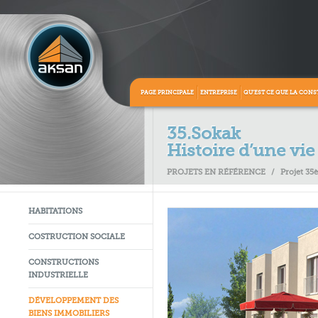
PAGE PRINCIPALE
ENTREPRISE
QU’EST CE QUE LA CONS
35.Sokak
Histoire d’une vie 
PROJETS EN RÉFÉRENCE
/
Projet 35
HABITATIONS
COSTRUCTION SOCIALE
CONSTRUCTIONS
INDUSTRIELLE
DÉVELOPPEMENT DES
BIENS IMMOBILIERS