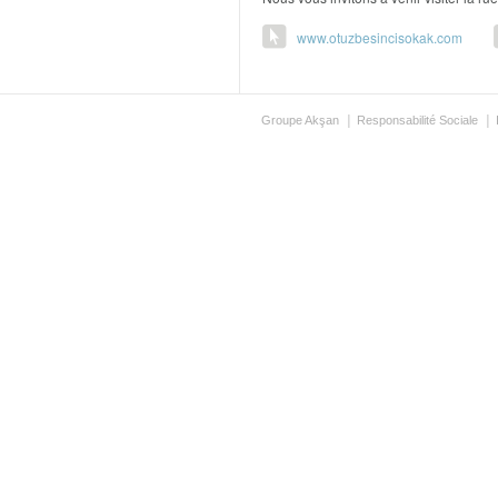
www.otuzbesincisokak.com
Groupe Akşan
Responsabilité Sociale